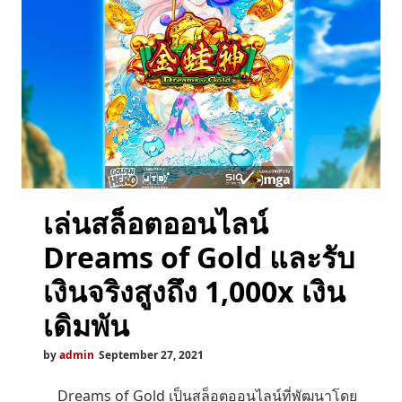
เล่นสล็อตออนไลน์
Dreams of Gold และรับ
เงินจริงสูงถึง 1,000x เงิน
เดิมพัน
by
admin
September 27, 2021
Dreams of Gold เป็นสล็อตออนไลน์ที่พัฒนาโดย