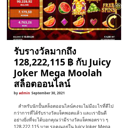
รับรางวัลมากถึง
128,222,115 ฿ กับ Juicy
Joker Mega Moolah
สล็อตออนไลน์
by
admin
September 30, 2021
สำหรับนักปั้นสล็อตออนไลน์คงจะไม่มีอะไรที่ดีไป
กว่าการที่ได้รับรางวัลแจ็คพอตแล้ว และเรายินดี
อย่างยิ่งที่จะได้บอกคุณว่ามีรางวัลแจ็คพอตราว ๆ
128,222,115 บาท รอคุณอยู่ใน Juicy Joker Mega