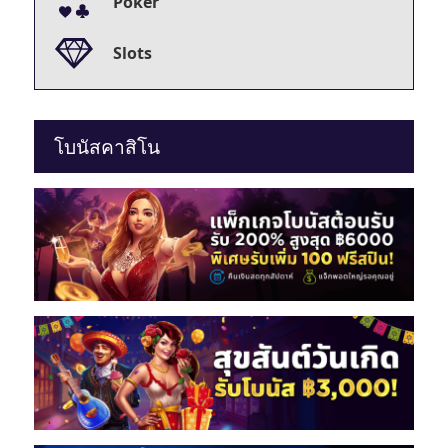
Poker
Slots
โบนัสคาสิโน