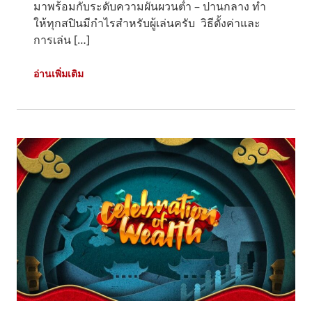
มาพร้อมกับระดับความผันผวนต่ำ – ปานกลาง ทำ
ให้ทุกสปินมีกำไรสำหรับผู้เล่นครับ วิธีตั้งค่าและ
การเล่น […]
อ่านเพิ่มเติม