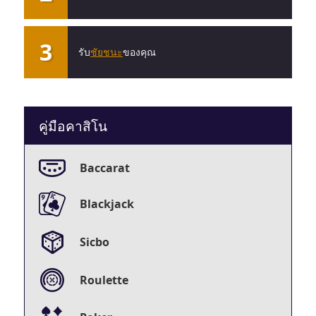
รับ
ชัยชนะ
ของคุณ
คู่มือคาสิโน
Baccarat
Blackjack
Sicbo
Roulette