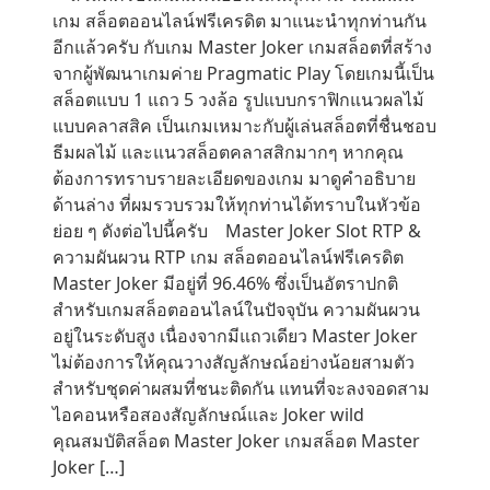
เกม สล็อตออนไลน์ฟรีเครดิต มาแนะนำทุกท่านกัน
อีกแล้วครับ กับเกม Master Joker เกมสล็อตที่สร้าง
จากผู้พัฒนาเกมค่าย Pragmatic Play โดยเกมนี้เป็น
สล็อตแบบ 1 แถว 5 วงล้อ รูปแบบกราฟิกแนวผลไม้
แบบคลาสสิค เป็นเกมเหมาะกับผู้เล่นสล็อตที่ชื่นชอบ
ธีมผลไม้ และแนวสล็อตคลาสสิกมากๆ หากคุณ
ต้องการทราบรายละเอียดของเกม มาดูคำอธิบาย
ด้านล่าง ที่ผมรวบรวมให้ทุกท่านได้ทราบในหัวข้อ
ย่อย ๆ ดังต่อไปนี้ครับ Master Joker Slot RTP &
ความผันผวน RTP เกม สล็อตออนไลน์ฟรีเครดิต
Master Joker มีอยู่ที่ 96.46% ซึ่งเป็นอัตราปกติ
สำหรับเกมสล็อตออนไลน์ในปัจจุบัน ความผันผวน
อยู่ในระดับสูง เนื่องจากมีแถวเดียว Master Joker
ไม่ต้องการให้คุณวางสัญลักษณ์อย่างน้อยสามตัว
สำหรับชุดค่าผสมที่ชนะติดกัน แทนที่จะลงจอดสาม
ไอคอนหรือสองสัญลักษณ์และ Joker wild
คุณสมบัติสล็อต Master Joker เกมสล็อต Master
Joker […]