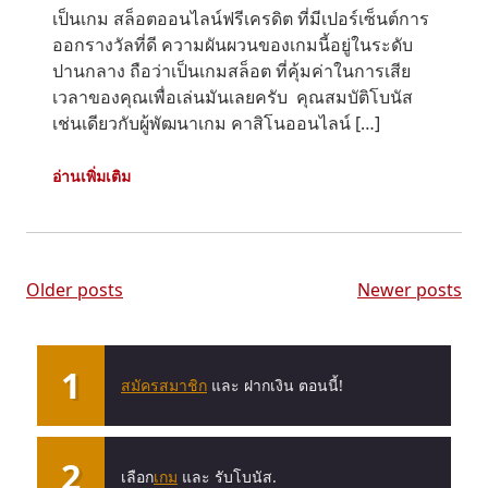
เป็นเกม สล็อตออนไลน์ฟรีเครดิต ที่มีเปอร์เซ็นต์การ
ออกรางวัลที่ดี ความผันผวนของเกมนี้อยู่ในระดับ
ปานกลาง ถือว่าเป็นเกมสล็อต ที่คุ้มค่าในการเสีย
เวลาของคุณเพื่อเล่นมันเลยครับ คุณสมบัติโบนัส
เช่นเดียวกับผู้พัฒนาเกม คาสิโนออนไลน์ […]
อ่านเพิ่มเติม
Older posts
Newer posts
สมัครสมาชิก
และ ฝากเงิน ตอนนี้!
เลือก
เกม
และ รับโบนัส.