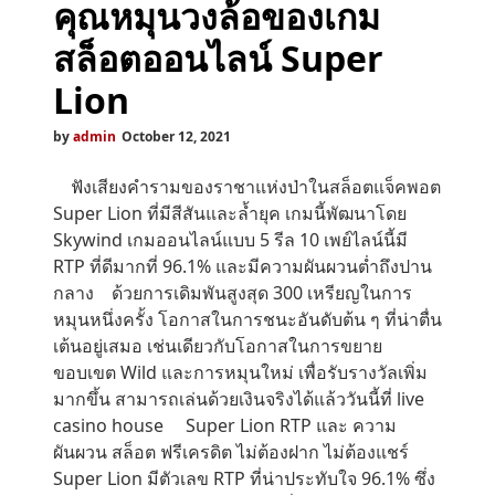
คุณหมุนวงล้อของเกม
สล็อตออนไลน์ Super
Lion
by
admin
October 12, 2021
ฟังเสียงคำรามของราชาแห่งป่าในสล็อตแจ็คพอต
Super Lion ที่มีสีสันและล้ำยุค​ ​เกมนี้พัฒนาโดย
Skywind เกมออนไลน์แบบ 5 รีล 10 เพย์ไลน์นี้มี
RTP ที่ดีมากที่ 96.1% และมีความผันผวนต่ำถึงปาน
กลาง ด้วยการเดิมพันสูงสุด 300 เหรียญในการ
หมุนหนึ่งครั้ง โอกาสในการชนะอันดับต้น ๆ ที่น่าตื่น
เต้นอยู่เสมอ เช่นเดียวกับโอกาสในการขยาย
ขอบเขต Wild และการหมุนใหม่ เพื่อรับรางวัลเพิ่ม
มากขึ้น สามารถเล่นด้วยเงินจริงได้แล้ววันนี้ที่ live
casino house Super Lion RTP และ ความ
ผันผวน สล็อต ฟรีเครดิต ไม่ต้องฝาก ไม่ต้องแชร์
Super Lion มีตัวเลข RTP ที่น่าประทับใจ 96.1% ซึ่ง