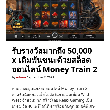
รับรางวัลมากถึง 50,000
x เดิมพันชนะด้วยสล็อต
ออนไลน์ Money Train 2
by
admin
September 7, 2021
ทุกอย่างอยู่บนสล็อตออนไลน์ Money Train 2
สำหรับนัดที่สองเมื่อไปถึงวันจ่ายเงินเดือน Wild
West จำนวนมาก สร้างโดย Relax Gaming เป็น
เกม 5 รีล 40 เพย์ไลน์ที่มาพร้อมกับคุณสมบัติพิเศษ