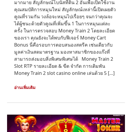
มากมาย สัญลักษณ์โบนัสที่ดิน 2 อันเพื่อเปิดใช้งาน
คุณสมบัติการหมุนใหม่ สัญลักษณ์เหล่านี้เปิดเผยตัว
คูณที่รวมกัน วงล้อจะหมุนไปเรื่อยๆ จนกว่าคุณจะ
ได้ผู้ชนะด้วยตัวคูณที่เพิ่มขึ้น 1 ในการหมุนแต่ละ
ครั้ง ในการตรวจสอบ Money Train 2 โดยละเอียด
ของเรา คุณยังจะได้พบกับฟีเจอร์ Money Cart
Bonus นี่คือรอบการตอบสนองสตรีค เช่นเดียวกับ
มูลค่าเงินสดมาตรฐาน มองหาสมาชิกของแก๊งที่
สามารถส่งมอบสิ่งพิเศษพิเศษได้ Money Train 2
Slot RTP รายละเอียด & ขีด จำกัด การเดิมพัน
Money Train 2 slot casino online เล่นด้วย 5 […]
อ่านเพิ่มเติม