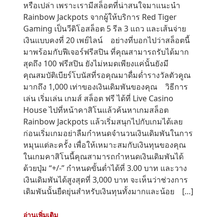
หรือเปล่า เพราะเรามีสล็อตที่น่าสนใจมาแนะนำ
Rainbow Jackpots จากผู้ให้บริการ Red Tiger
Gaming เป็นวีดิโอสล็อต 5 รีล 3 แถว และเส้นจ่าย
เงินแบบคงที่ 20 เพย์ไลน์ อย่างที่บอกไปว่าสล็อตนี้
มาพร้อมกับฟีเจอร์ฟรีสปิน ที่คุณสามารถรับได้มาก
สุดถึง 100 ฟรีสปิน ยังไม่หมดเพียงแค่นั้นยังมี
คุณสมบัติเบียร์โบนัสที่รอคุณมาดื่มด่ำรางวัลตัวคูณ
มากถึง 1,000 เท่าของเงินเดิมพันของคุณ วิธีการ
เล่น เริ่มเล่น เกมส์ สล็อต ฟรี ได้ที่ Live Casino
House ไปที่หน้าคาสิโนแล้วค้นหาเกมสล็อต
Rainbow Jackpots แล้วเริ่มสนุกไปกับเกมได้เลย
ก่อนเริ่มเกมอย่าลืมกำหนดจำนวนเงินเดิมพันในการ
หมุนแต่ละครั้ง เพื่อให้เหมาะสมกับเงินทุนของคุณ
ในเกมคาสิโนนี้คุณสามารถกำหนดเงินเดิมพันได้
ด้วยปุ่ม “+/-” กำหนดขั้นต่ำได้ที่ 3.00 บาท และวาง
เงินเดิมพันได้สูงสุดที่ 3,000 บาท จะเห็นว่าช่วงการ
เดิมพันนั้นยืดยุ่นสำหรับเงินทุนทั้งมากและน้อย […]
อ่านเพิ่มเติม