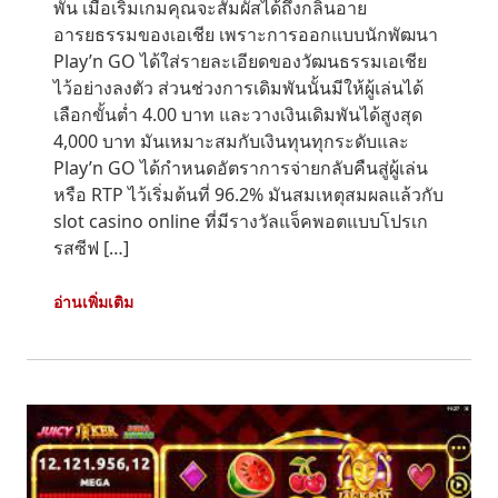
พัน เมื่อเริ่มเกมคุณจะสัมผัสได้ถึงกลิ่นอาย
อารยธรรมของเอเชีย เพราะการออกแบบนักพัฒนา
Play’n GO ได้ใส่รายละเอียดของวัฒนธรรมเอเชีย
ไว้อย่างลงตัว ส่วนช่วงการเดิมพันนั้นมีให้ผู้เล่นได้
เลือกขั้นต่ำ 4.00 บาท และวางเงินเดิมพันได้สูงสุด
4,000 บาท มันเหมาะสมกับเงินทุนทุกระดับและ
Play’n GO ได้กำหนดอัตราการจ่ายกลับคืนสู่ผู้เล่น
หรือ RTP ไว้เริ่มต้นที่ 96.2% มันสมเหตุสมผลแล้วกับ
slot casino online ที่มีรางวัลแจ็คพอตแบบโปรเก
รสซีฟ […]
อ่านเพิ่มเติม