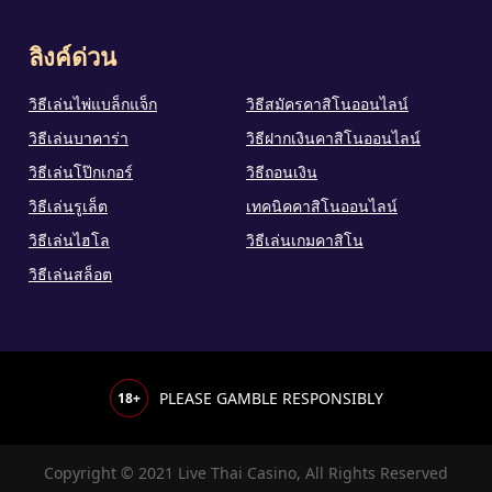
ลิงค์ด่วน
วิธีเล่นไพ่แบล็กแจ็ก
วิธีสมัครคาสิโนออนไลน์
วิธีเล่นบาคาร่า
วิธีฝากเงินคาสิโนออนไลน์
วิธีเล่นโป๊กเกอร์
วิธีถอนเงิน
วิธีเล่นรูเล็ต
เทคนิคคาสิโนออนไลน์
วิธีเล่นไฮโล
วิธีเล่นเกมคาสิโน
วิธีเล่นสล็อต
PLEASE GAMBLE RESPONSIBLY
18+
Copyright © 2021 Live Thai Casino, All Rights Reserved