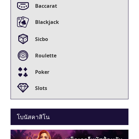
Baccarat
Blackjack
Sicbo
Roulette
Poker
Slots
โบนัสคาสิโน