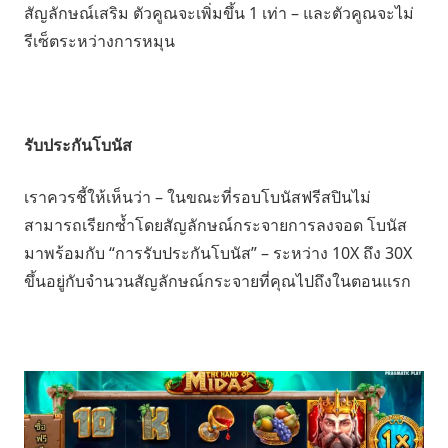
สัญลักษณ์เสริม ตัวคูณจะเพิ่มขึ้น 1 เท่า – และตัวคูณจะไม่
รีเซ็ตระหว่างการหมุน
รับประกันโบนัส
เราควรชี้ให้เห็นว่า – ในขณะที่รอบโบนัสฟรีสปินไม่
สามารถเรียกซ้ำโดยสัญลักษณ์กระจายการลงจอด โบนัส
มาพร้อมกับ “การรับประกันโบนัส” – ระหว่าง 10X ถึง 30X
ขึ้นอยู่กับจำนวนสัญลักษณ์กระจายที่คุณไปถึงในตอนแรก