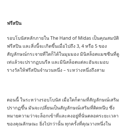
ฟรีสปิน
รอบโบนัสหลักภายใน The Hand of Midas เป็นคุณสมบัติ
ฟรีสปิน และสิ่งนี้จะเกิดขึ้นเมื่อไปถึง 3, 4 หรือ 5 ของ
สัญลักษณ์กระจายที่ใดก็ได้ในมุมมอง มินิสล็อตแมชชีนที่ดู
เท่แล้วจะปรากฏบนรีล และมินิสล็อตแต่ละอันจะมอบ
รางวัลให้ฟรีสปินจำนวนหนึ่ง – ระหว่างหนึ่งถึงสาม
ตอนนี้ ในระหว่างรอบโบนัส เมื่อใดก็ตามที่สัญลักษณ์เสริม
ปรากฏขึ้น มันจะเปลี่ยนเป็นสัญลักษณ์เสริมที่ติดหนึบ ซึ่ง
หมายความว่าจะล็อกเข้าที่และคงอยู่ที่นั่นตลอดระยะเวลา
ของคุณลักษณะ ยิ่งไปกว่านั้น ทุกครั้งที่คุณวางหนึ่งใน