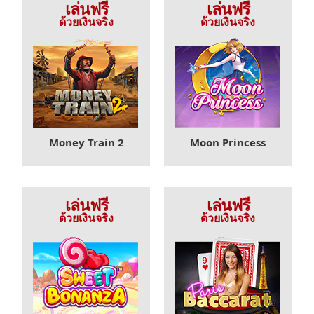
เล่นฟรี
เล่นฟรี
ด้วยเงินจริง
ด้วยเงินจริง
Money Train 2
Moon Princess
เล่นฟรี
เล่นฟรี
ด้วยเงินจริง
ด้วยเงินจริง