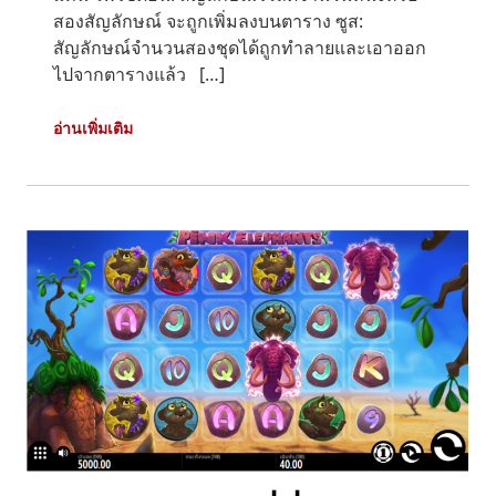
สองสัญลักษณ์ จะถูกเพิ่มลงบนตาราง ซูส:
สัญลักษณ์จำนวนสองชุดได้ถูกทำลายและเอาออก
ไปจากตารางแล้ว […]
อ่านเพิ่มเติม