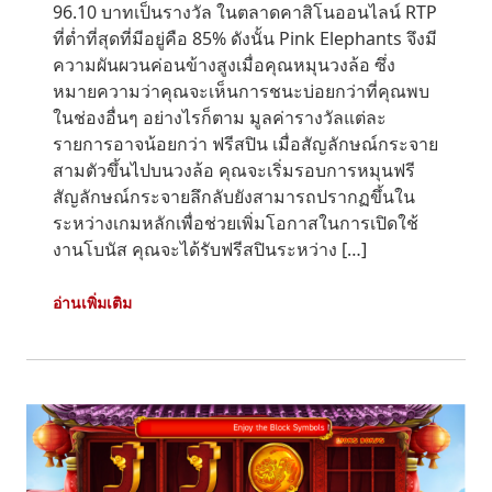
96.10 บาทเป็นรางวัล ในตลาดคาสิโนออนไลน์ RTP
ที่ต่ำที่สุดที่มีอยู่คือ 85% ดังนั้น Pink Elephants จึงมี
ความผันผวนค่อนข้างสูงเมื่อคุณหมุนวงล้อ ซึ่ง
หมายความว่าคุณจะเห็นการชนะบ่อยกว่าที่คุณพบ
ในช่องอื่นๆ อย่างไรก็ตาม มูลค่ารางวัลแต่ละ
รายการอาจน้อยกว่า ฟรีสปิน เมื่อสัญลักษณ์กระจาย
สามตัวขึ้นไปบนวงล้อ คุณจะเริ่มรอบการหมุนฟรี
สัญลักษณ์กระจายลึกลับยังสามารถปรากฏขึ้นใน
ระหว่างเกมหลักเพื่อช่วยเพิ่มโอกาสในการเปิดใช้
งานโบนัส คุณจะได้รับฟรีสปินระหว่าง […]
อ่านเพิ่มเติม