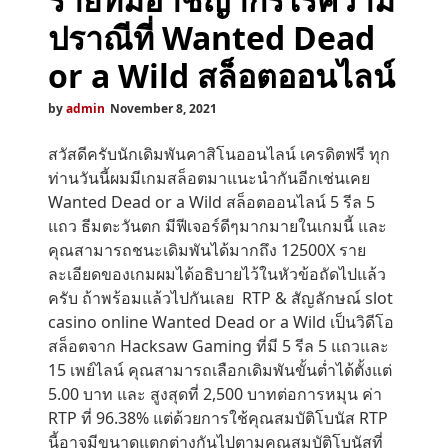
ปราณีที่ Wanted Dead
or a Wild สล็อตออนไลน์
by
admin
November 8, 2021
สวัสดีครับนักเดิมพันคาสิโนออนไลน์ เครดิตฟรี ทุก
ท่านวันนี้ผมมีเกมสล็อตมาแนะนำกันอีกเช่นเคย
Wanted Dead or a Wild สล็อตออนไลน์ 5 รีล 5
แถว ธีมตะวันตก มีฟีเจอร์ดีๆมากมายในเกมนี้ และ
คุณสามารถชนะเดิมพันได้มากถึง 12500X ราย
ละเอียดของเกมผมได้อธิบายไว้ในหัวข้อถัดไปแล้ว
ครับ ถ้าพร้อมแล้วไปกันเลย RTP & สัญลักษณ์ slot
casino online Wanted Dead or a Wild เป็นวิดีโอ
สล็อตจาก Hacksaw Gaming ที่มี 5 รีล 5 แถวและ
15 เพย์ไลน์ คุณสามารถเลือกเดิมพันขั้นต่ำได้ตั้งแต่
5.00 บาท และ สูงสุดที่ 2,500 บาทต่อการหมุน ค่า
RTP ที่ 96.38% แต่ด้วยการใช้คุณสมบัติโบนัส RTP
นี้อาจมีขนาดแตกต่างกันไปตามคุณสมบัติโบนัสที่