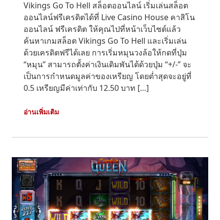
Vikings Go To Hell สล็อตออนไลน์ เริ่มเล่นสล็อต
ออนไลน์ฟรีเครดิตได้ที่ Live Casino House คาสิโน
ออนไลน์ ฟรีเครดิต ให้คุณไปที่หน้าเว็บไซต์แล้ว
ค้นหาเกมสล็อต Vikings Go To Hell และเริ่มเล่น
ด้วยเครดิตฟรีได้เลย การเริ่มหมุนวงล้อให้กดที่ปุ่ม
“หมุน” สามารถตั้งค่าเงินเดิมพันได้ด้วยปุ่ม “+/-” จะ
เป็นการกำหนดมูลค่าของเหรียญ โดยต่ำสุดจะอยู่ที่
0.5 เหรียญมีค่าเท่ากับ 12.50 บาท […]
อ่านเพิ่มเติม