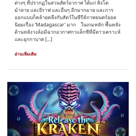
ต่างๆ ที่ปรากฏในสวนสัตว์อวกาศ ได้แก่ สิงโต
ม้าลาย และยีราฟ และอื่นๆ อีกมากมาย และการ
ออกแบบก็คล้ายคลึงกับสัตว์ในซีรีส์ภาพยนตร์ยอด
นิยมเรื่อง ‘Madagascar’ มาก ในเกมหลัก พื้นหลัง
ด้านหลังวงล้อมีฉากอวกาศกาแล็กซีที่มีดาวเคราะห์
และอุกกาบาต […]
อ่านเพิ่มเติม