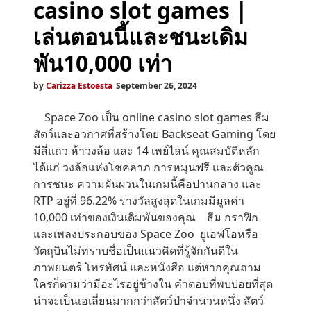
casino slot games |
เล่นตอนนี้และชนะเดิม
พัน10,000 เท่า
by
Carizza Estoesta
September 26, 2024
Space Zoo เป็น online casino slot games ธีม
สัตว์และอวกาศที่สร้างโดย Backseat Gaming โดย
มีสี่แถว ห้าวงล้อ และ 14 เพย์ไลน์ คุณสมบัติหลัก
ได้แก่ วงล้อแห่งโชคลาภ การหมุนฟรี และตัวคูณ
การชนะ ความผันผวนในเกมนี้คือปานกลาง และ
RTP อยู่ที่ 96.22% รางวัลสูงสุดในเกมมีมูลค่า
10,000 เท่าของเงินเดิมพันของคุณ ธีม กราฟิก
และเพลงประกอบของ Space Zoo ยูเอฟโอหรือ
วัตถุบินไม่ทราบชื่อเป็นแนวคิดที่รู้จักกันดีใน
ภาพยนตร์ โทรทัศน์ และหนังสือ แต่หากคุณถาม
ใครก็ตามว่ามีอะไรอยู่ข้างใน คำตอบที่พบบ่อยที่สุด
น่าจะเป็นเอเลี่ยนมากกว่าสัตว์ป่าจำนวนหนึ่ง สัตว์