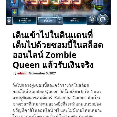
เดินเข้าไปในดินแดนที่
เต็มไปด้วยซอมบี้ในสล็อต
ออนไลน์ Zombie
Queen แล้วรับเงินจริง
by
admin
November 5, 2021
วิ่งไปกลางฝูงซอมบี้และคว้ารางวัลในสล็อต
ออนไลน์ Zombie Queen วิดีโอสล็อต 6 รีล 4 แถว
จากผู้พัฒนาซอฟต์แวร์ Kalamba Games มันเป็น
ช่วงเวลาที่เหมาะสมอย่างยิ่งที่จะเล่นเกมแนวสยอง
ขวัญที่คาสิโนออนไลน์ ฟรี และไม่มีเกมไหนเหมาะ
ไปกว่าเกมสล็อต ออนไลน์ ได้เงินจริง Zombie