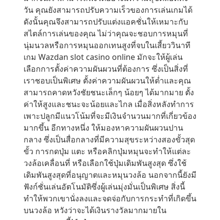
วัน คุณยังสามารถปรับความเร็วของการเล่นเกมได้
ดังนั้นคุณจึงสามารถปรับแต่งแอคชั่นให้เหมาะกับ
สไตล์การเล่นของคุณ ไม่ว่าคุณจะชอบการหมุนที่
นุ่มนวลหรือการหมุนออกเทนสูงที่จบในเสี้ยววินาที
เกม Wazdan slot casino online มักจะให้ผู้เล่น
เลือกการตั้งค่าความผันผวนที่ต้องการ ซึ่งเป็นสิ่งที่
เราชอบเป็นพิเศษ ตั้งค่าความผันผวนให้ต่ำและคุณ
สามารถคาดหวังชัยชนะเล็กๆ น้อยๆ ได้มากมาย ตั้ง
ค่าให้สูงและชนะจะน้อยและไกล เมื่อสิ่งหลังทำการ
เพาะปลูกมีแนวโน้มที่จะมีเงินจำนวนมากที่เกี่ยวข้อง
มากขึ้น อีกทางหนึ่ง ให้มองหาความผันผวนปาน
กลาง ซึ่งเป็นสื่อกลางที่มีความสุขระหว่างสองขั้วสุด
ขั้ว การกดปุ่ม แตะ หรือคลิกปุ่มหมุนจะทำให้แต่ละ
วงล้อเคลื่อนที่ หรือเลือกใช้ปุ่มเดิมพันสูงสุด ซึ่งใช้
เดิมพันสูงสุดที่อนุญาตและหมุนวงล้อ นอกจากนี้ยังมี
ฟังก์ชั่นเล่นอัตโนมัติซึ่งผู้เล่นมุ่งมั่นเป็นพิเศษ สิ่งนี้
ทำให้พวกเขานั่งลงและจดจ่อกับการกระทำที่เกิดขึ้น
บนวงล้อ หวังว่าจะได้เงินรางวัลมากมายใน