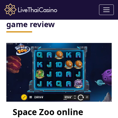
game review
Space Zoo online