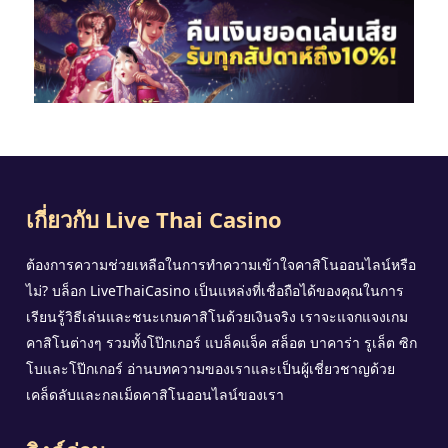
เกี่ยวกับ Live Thai Casino
ต้องการความช่วยเหลือในการทำความเข้าใจคาสิโนออนไลน์หรือ
ไม่? บล็อก LiveThaiCasino เป็นแหล่งที่เชื่อถือได้ของคุณในการ
เรียนรู้วิธีเล่นและชนะเกมคาสิโนด้วยเงินจริง เราจะแจกแจงเกม
คาสิโนต่างๆ รวมทั้งโป๊กเกอร์ แบล็คแจ็ค สล็อต บาคาร่า รูเล็ต ซิก
โบและโป๊กเกอร์ อ่านบทความของเราและเป็นผู้เชี่ยวชาญด้วย
เคล็ดลับและกลเม็ดคาสิโนออนไลน์ของเรา