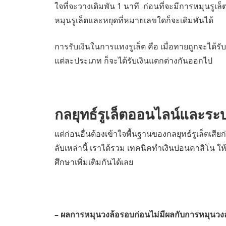
ใจที่จะวางเดิมพัน 1 นาที ก่อนที่จะมีการหมุน
รูเล็
หมุน
รูเล็ต
และหยุดที่หมายเลขใดก็จะเดิมพันได้
การรับเงินในการแทง
รูเล็ต
คือ เมื่อทายถูกจะได้ร
แต่ละประเภท ก็จะได้รับเงินแตกต่างกันออกไป
กลยุทธ์รูเล็ตออนไลน์และระ
แต่ก่อนอื่นต้องเข้าใจพื้นฐานของกลยุทธ์
รูเล็ต
เสียก่
ลับเหล่านี้ เราได้รวม เทคนิคทำเงินบ่อนคาสิโน ให
ศึกษาเพิ่มเติมกันได้เลย
– ผลการหมุนวงล้อรอบก่อนไม่มีผลกับการหมุนวงล