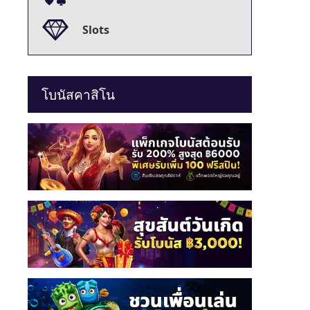
Slots
โบนัสคาสิโน