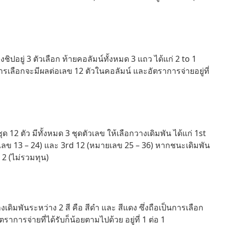
ชิปอยู่ 3 ตัวเลือก ท้ายคอลัมน์ทั้งหมด 3 แถว ได้แก่ 2 to 1
่งการเลือกจะมีผลต่อเลข 12 ตัวในคอลัมน์ และอัตราการจ่ายอยู่ที่
12 ตัว มีทั้งหมด 3 ชุดตัวเลข ให้เลือกวางเดิมพัน ได้แก่ 1st
เลข 13 – 24) และ 3rd 12 (หมายเลข 25 – 36) หากชนะเดิมพัน
อ 2 (ไม่รวมทุน)
เดิมพันระหว่าง 2 สี คือ สีดำ และ สีแดง ซึ่งถือเป็นการเลือก
ตราการจ่ายที่ได้รับก็น้อยตามไปด้วย อยู่ที่ 1 ต่อ 1