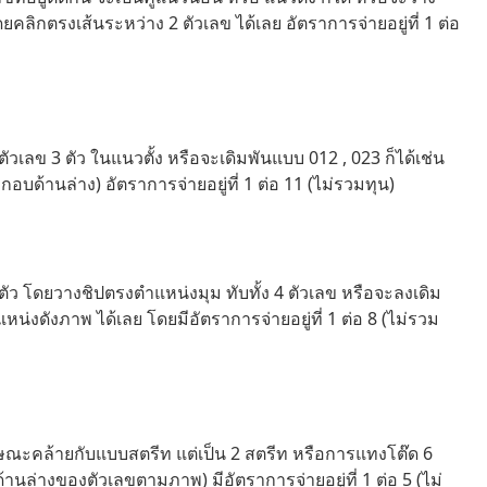
ดยคลิกตรงเส้นระหว่าง 2 ตัวเลข ได้เลย อัตราการจ่ายอยู่ที่ 1 ต่อ
ัวเลข 3 ตัว ในแนวตั้ง หรือจะเดิมพันแบบ 012 , 023 ก็ได้เช่น
บด้านล่าง) อัตราการจ่ายอยู่ที่ 1 ต่อ 11 (ไม่รวมทุน)
ตัว โดยวางชิปตรงตำแหน่งมุม ทับทั้ง 4 ตัวเลข หรือจะลงเดิม
งดังภาพ ได้เลย โดยมีอัตราการจ่ายอยู่ที่ 1 ต่อ 8 (ไม่รวม
ักษณะคล้ายกับแบบสตรีท แต่เป็น 2 สตรีท หรือการแทงโต๊ด 6
้านล่างของตัวเลขตามภาพ) มีอัตราการจ่ายอยู่ที่ 1 ต่อ 5 (ไม่