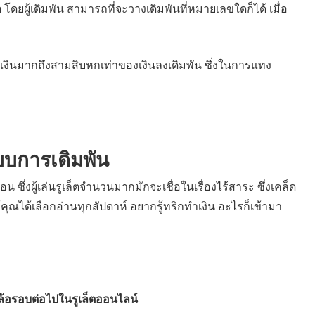
ต
โดยผู้เดิมพัน สามารถที่จะวางเดิมพันที่หมายเลขใดก็ได้ เมื่อ
ับเงินมากถึงสามสิบหกเท่าของเงินลงเดิมพัน ซึ่งในการแทง
บบการเดิมพัน
อน ซึ่งผู้เล่น
รูเล็ต
จำนวนมากมักจะเชื่อในเรื่องไร้สาระ ซึ่งเคล็ด
้คุณได้เลือกอ่านทุกสัปดาห์ อยากรู้ทริกทำเงิน อะไรก็เข้ามา
้อรอบต่อไปในรูเล็ตออนไลน์