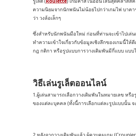
รูเล็ต
(
Roulette
) เกมคาสิโนออนไลน์สุดคลาสสิค ท
ความนิยมจากนักพนันไม่น้อยไปกว่าเกมไพ่ บาคาร่
ว่า วงล้อเล็กๆ
ซึ่งสำหรับนักพนันมือใหม่ ก่อนที่ท่านจะเข้าไปเล่
ทำความเข้าใจเกี่ยวกับข้อมูลเชิงลึกของเกมนี้ให้ด
กฎ กติกา หรือรูปแบบการวางเดิมพันมีกี่แบบ แบบไห
วิธีเล่นรูเล็ตออนไลน์
1.ผู้เล่นสามารถเลือกวางเดิมพันในหมายเลข หร
ของแต่ละบุคคล (ทั้งนี้การเลือกแต่ละรูปแบบนั้น จ
2.หลังจากวางเดิมพันแล้ว ผู้ควบคุมเกม (Croupi