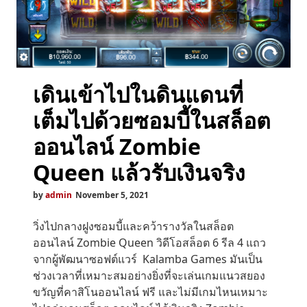
เดินเข้าไปในดินแดนที่
เต็มไปด้วยซอมบี้ในสล็อต
ออนไลน์ Zombie
Queen แล้วรับเงินจริง
by
admin
November 5, 2021
วิ่งไปกลางฝูงซอมบี้และคว้ารางวัลในสล็อต
ออนไลน์ Zombie Queen วิดีโอสล็อต 6 รีล 4 แถว
จากผู้พัฒนาซอฟต์แวร์ Kalamba Games มันเป็น
ช่วงเวลาที่เหมาะสมอย่างยิ่งที่จะเล่นเกมแนวสยอง
ขวัญที่คาสิโนออนไลน์ ฟรี และไม่มีเกมไหนเหมาะ