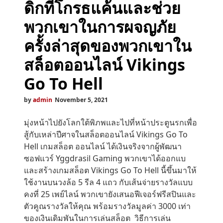
ดิกที่โกรธแค้นและช่วย
พวกเขาในการผจญภัย
ครั้งล่าสุดของพวกเขาใน
สล็อตออนไลน์ Vikings
Go To Hell
by
admin
November 5, 2021
มุ่งหน้าไปยังโลกใต้พิภพและไปที่หน้าประตูนรกเพื่อ
สู้กับเหล่าปีศาจในสล็อตออนไลน์ Vikings Go To
Hell เกมสล็อต ออนไลน์ ได้เงินจริงจากผู้พัฒนา
ซอฟแวร์ Yggdrasil Gaming พวกเขาได้ออกแบ
และสร้างเกมสล็อต Vikings Go To Hell นี้ขึ้นมาให้
ใช้งานบนวงล้อ 5 รีล 4 แถว กับเส้นจ่ายรางวัลแบบ
คงที่ 25 เพย์ไลน์ พวกเขายังเสนอฟีเจอร์ฟรีสปินและ
ตัวคูณรางวัลให้คุณ พร้อมรางวัลมูลค่า 3000 เท่า
ของเงินเดิมพันในการเล่นสล็อต วิธีการเล่น