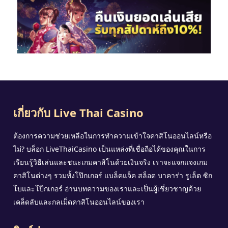
เกี่ยวกับ Live Thai Casino
ต้องการความช่วยเหลือในการทำความเข้าใจคาสิโนออนไลน์หรือ
ไม่? บล็อก LiveThaiCasino เป็นแหล่งที่เชื่อถือได้ของคุณในการ
เรียนรู้วิธีเล่นและชนะเกมคาสิโนด้วยเงินจริง เราจะแจกแจงเกม
คาสิโนต่างๆ รวมทั้งโป๊กเกอร์ แบล็คแจ็ค สล็อต บาคาร่า รูเล็ต ซิก
โบและโป๊กเกอร์ อ่านบทความของเราและเป็นผู้เชี่ยวชาญด้วย
เคล็ดลับและกลเม็ดคาสิโนออนไลน์ของเรา