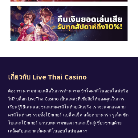
เกี่ยวกับ Live Thai Casino
ต้องการความช่วยเหลือในการทำความเข้าใจคาสิโนออนไลน์หรือ
ไม่? บล็อก LiveThaiCasino เป็นแหล่งที่เชื่อถือได้ของคุณในการ
เรียนรู้วิธีเล่นและชนะเกมคาสิโนด้วยเงินจริง เราจะแจกแจงเกม
คาสิโนต่างๆ รวมทั้งโป๊กเกอร์ แบล็คแจ็ค สล็อต บาคาร่า รูเล็ต ซิก
โบและโป๊กเกอร์ อ่านบทความของเราและเป็นผู้เชี่ยวชาญด้วย
เคล็ดลับและกลเม็ดคาสิโนออนไลน์ของเรา