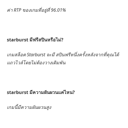
ค่า RTP ของเกมที่อยู่ที่ 96.01%
starburst มีฟรีสปินหรือไม่?
เกมสล็อต Starburst จะมี สปินฟรีหนึ่งครั้งหลังจากที่คุณได้
แถวไวล์โดยไม่ต้องวางเดิมพัน
starburst มีความผันผวนแค่ไหน?
เกมนี้มีความผันผวนสูง