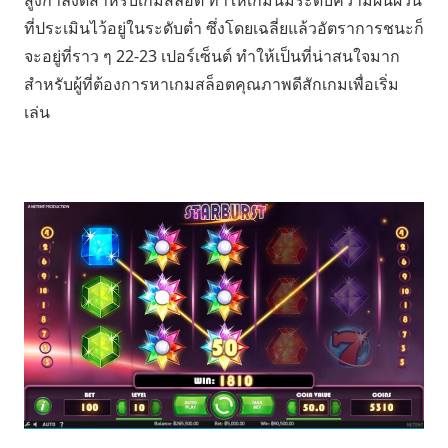
สูงกำลังดีสำหรับเกมสล็อต ทำให้เกมนี้มีระดับความผันผวน
ที่ประเมินไว้อยู่ในระดับต่ำ ซึ่งโดยเฉลี่ยแล้วอัตราการชนะก็
จะอยู่ที่ราว ๆ 22-23 เปอร์เซ็นต์ ทำให้เป็นที่น่าสนใจมาก
สำหรับผู้ที่ต้องการหาเกมสล็อตคุณภาพดีสักเกมเพื่อเริ่ม
เล่น