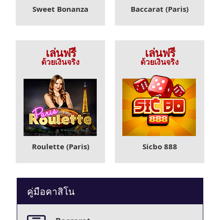
Sweet Bonanza
Baccarat (Paris)
เล่นฟรี
เล่นฟรี
ด้วยเงินจริง
ด้วยเงินจริง
Roulette (Paris)
Sicbo 888
คู่มือคาสิโน