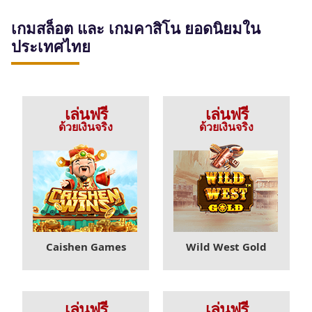
เกมสล็อต และ เกมคาสิโน ยอดนิยมใน
ประเทศไทย
เล่นฟรี
เล่นฟรี
ด้วยเงินจริง
ด้วยเงินจริง
Caishen Games
Wild West Gold
เล่นฟรี
เล่นฟรี