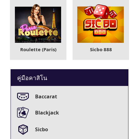
Roulette (Paris)
Sicbo 888
คู่มือคาสิโน
Baccarat
Blackjack
Sicbo