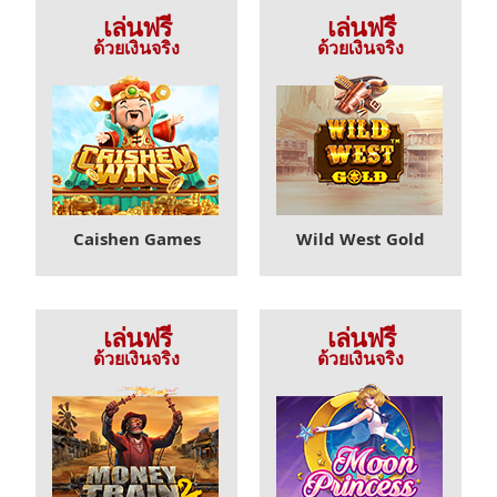
เล่นฟรี
เล่นฟรี
ด้วยเงินจริง
ด้วยเงินจริง
Caishen Games
Wild West Gold
เล่นฟรี
เล่นฟรี
ด้วยเงินจริง
ด้วยเงินจริง